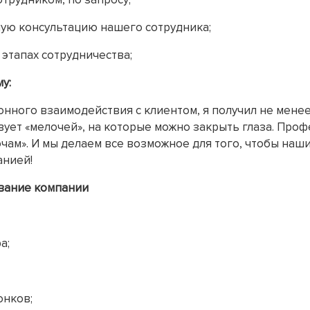
ную консультацию нашего сотрудника;
 этапах сотрудничества;
у:
онного взаимодействия с клиентом, я получил не мене
твует «мелочей», на которые можно закрыть глаза. Пр
чам». И мы делаем все возможное для того, чтобы на
анией!
вание компании
а;
онков;