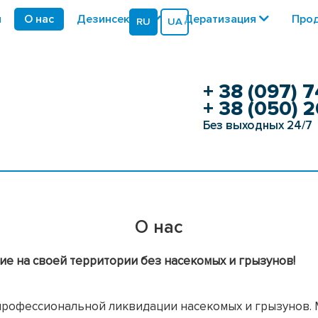
я
О нас
Дезинсекция
Дератизация
Прод
RU
UA
+ 38 (097) 7
+ 38 (050) 2
Без выходных 24/7
О нас
е на своей территории без насекомых и грызунов!
а профессиональной ликвидации насекомых и грызунов