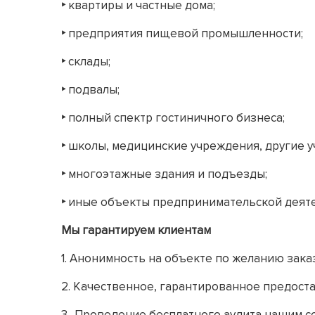
‣
квартиры и частные дома;
‣
предприятия пищевой промышленности;
‣
склады;
‣
подвалы;
‣
полный спектр гостиничного бизнеса;
‣
школы, медицинские учреждения, другие у
‣
многоэтажные здания и подъезды;
‣
иные объекты предпринимательской деяте
Мы гарантируем клиентам
1. Анонимность на объекте по желанию зака
2. Качественное, гарантированное предостав
3.. Проведение бесплатного аудита нашим со