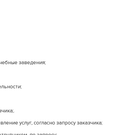
чебные заведения;
льности;
зчика;.
ление услуг, согласно запросу заказчика;
трудником, по запросу;